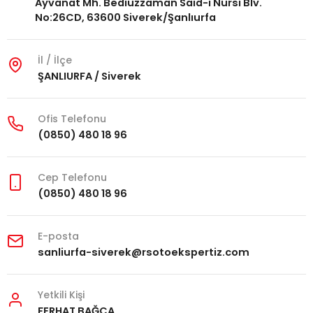
Ayvanat Mh. Bediüzzaman Said-i Nursi Blv.
No:26CD, 63600 Siverek/Şanlıurfa
İl / İlçe
ŞANLIURFA / Siverek
Ofis Telefonu
(0850) 480 18 96
Cep Telefonu
(0850) 480 18 96
E-posta
sanliurfa-siverek@rsotoekspertiz.com
Yetkili Kişi
FERHAT BAĞCA