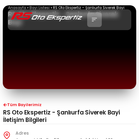
İçeriğe
Anasayfa
»
Bayi Listesi
»
RS Oto Ekspertiz – Şanlıurfa Siverek Bayi
atla
RS Oto Ekspertiz - Şanlıurfa Siverek
Bayi
Tüm Bayilerimiz
RS Oto Ekspertiz - Şanlıurfa Siverek Bayi
İletişim Bilgileri
Adres