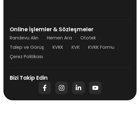
Online İşlemler & Sözleşmeler
Randevu Alın
Hemen Ara
Ototek
Talep ve Görüş
KVKK
KVK
KVKK Formu
Çerez Politikası
Bizi Takip Edin
F
I
L
Y
a
n
i
o
c
s
n
u
e
t
k
t
b
a
e
u
o
g
d
b
o
r
i
e
k
a
n
-
m
-