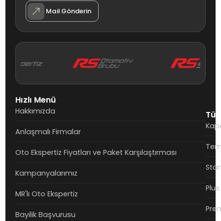
Mail Gönderin
Hızlı Menü
Hakkımızda
Tüm
Kapo
Anlaşmalı Firmalar
Teme
Oto Ekspertiz Fiyatları ve Paket Karşılaştırması
Stan
Kampanyalarımız
Plus
MR'lı Oto Ekspertiz
Prem
Bayilik Başvurusu