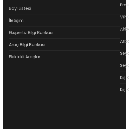
Pres
Bayi Listesi
VIP 
İletişim
Airb
Ekspertiz Bilgi Bankası
Arız
Araç Bilgi Bankası
Seya
Elektrikli Araçlar
Seya
Kış 
Kış 