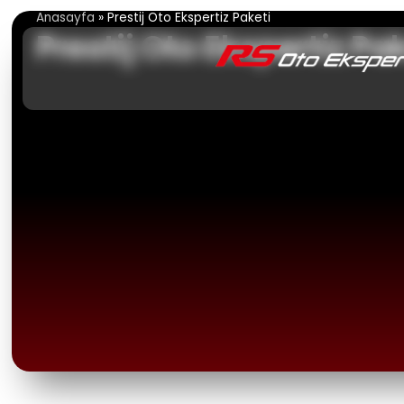
İçeriğe
Anasayfa
»
Prestij Oto Ekspertiz Paketi
atla
Prestij Oto Ekspertiz Pa