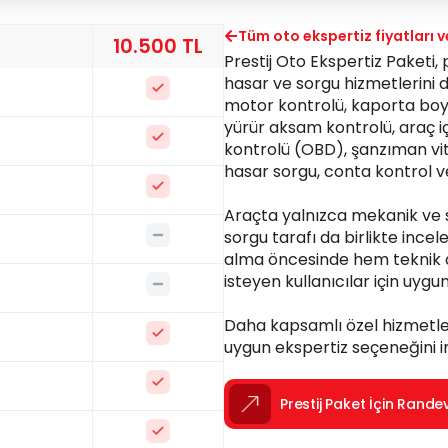
Tüm oto ekspertiz fiyatları 
10.500 TL
Prestij Oto Ekspertiz Paketi
hasar ve sorgu hizmetlerini 
Dahil
motor kontrolü, kaporta boy
yürür aksam kontrolü, araç içi
Dahil
kontrolü (OBD), şanzıman vite
hasar sorgu, conta kontrol ve
Dahil
Araçta yalnızca mekanik ve s
Dahil Değil
sorgu tarafı da birlikte incel
alma öncesinde hem teknik d
isteyen kullanıcılar için uygu
Dahil Değil
Daha kapsamlı özel hizmetler
Dahil
uygun ekspertiz seçeneğini in
Dahil
Prestij Paket İçin Rande
Dahil