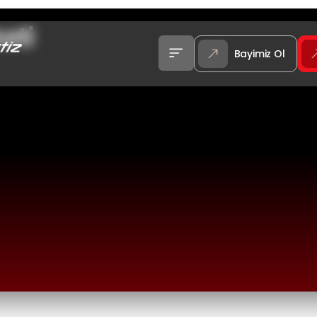
keti
Bayimiz Ol