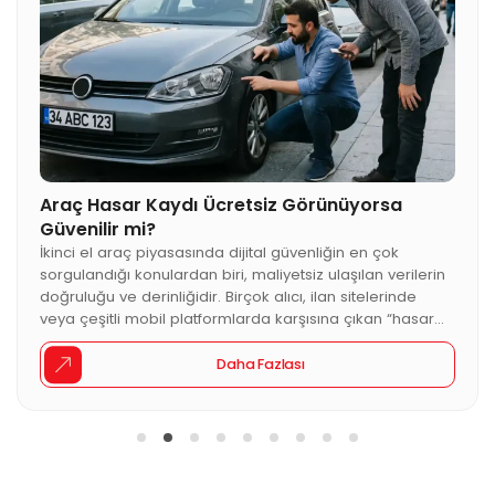
Araç Hasar Kaydı Ücretsiz Görünüyorsa
Güvenilir mi?
İkinci el araç piyasasında dijital güvenliğin en çok
sorgulandığı konulardan biri, maliyetsiz ulaşılan verilerin
doğruluğu ve derinliğidir. Birçok alıcı, ilan sitelerinde
veya çeşitli mobil platformlarda karşısına çıkan “hasar
kaydı yoktur” ibaresini mutlak bir gerçeklik olarak kabul
etme eğilimindedir. Ancak otomobilin geçmişini dijital bir
Daha Fazlası
süzgeçten geçirirken kullanılan aracın niteliği, elde
edilen sonucun güvenilirliğini doğrudan belirler. Ücretsiz
[…]