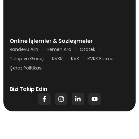
Online İşlemler & Sözleşmeler
Randevu Alın
Hemen Ara
Ototek
Talep ve Görüş
KVKK
KVK
KVKK Formu
Çerez Politikası
Bizi Takip Edin
F
I
L
Y
a
n
i
o
c
s
n
u
e
t
k
t
b
a
e
u
o
g
d
b
o
r
i
e
k
a
n