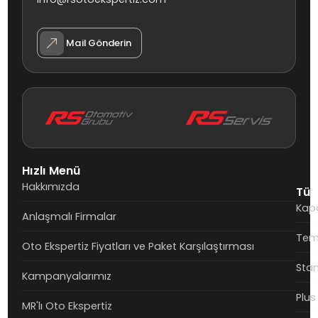
Mail Gönderin
Hızlı Menü
Hakkımızda
Tüm
Kapo
Anlaşmalı Firmalar
Teme
Oto Ekspertiz Fiyatları ve Paket Karşılaştırması
Stan
Kampanyalarımız
Plus
MR'lı Oto Ekspertiz