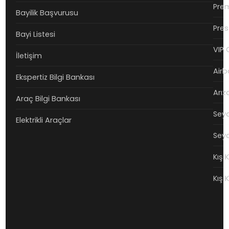
Prem
Bayilik Başvurusu
Pres
Bayi Listesi
VIP 
İletişim
Airb
Ekspertiz Bilgi Bankası
Arız
Araç Bilgi Bankası
Seya
Elektrikli Araçlar
Seya
Kış 
Kış 