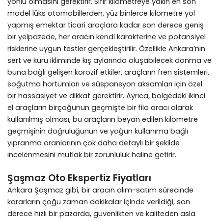
yönlü olmasını gerektirir. Sıfır kilometreye yakın en son
model lüks otomobillerden, yüz binlerce kilometre yol
yapmış emektar ticari araçlara kadar son derece geniş
bir yelpazede, her aracın kendi karakterine ve potansiyel
risklerine uygun testler gerçekleştirilir. Özellikle Ankara’nın
sert ve kuru ikliminde kış aylarında oluşabilecek donma ve
buna bağlı gelişen korozif etkiler, araçların fren sistemleri,
soğutma hortumları ve süspansyon aksamları için özel
bir hassasiyet ve dikkat gerektirir. Ayrıca, bölgedeki ikinci
el araçların birçoğunun geçmişte bir filo aracı olarak
kullanılmış olması, bu araçların beyan edilen kilometre
geçmişinin doğruluğunun ve yoğun kullanıma bağlı
yıpranma oranlarının çok daha detaylı bir şekilde
incelenmesini mutlak bir zorunluluk haline getirir.
Şaşmaz Oto Ekspertiz Fiyatları
Ankara Şaşmaz gibi, bir aracın alım-satım sürecinde
kararların çoğu zaman dakikalar içinde verildiği, son
derece hızlı bir pazarda, güvenlikten ve kaliteden asla