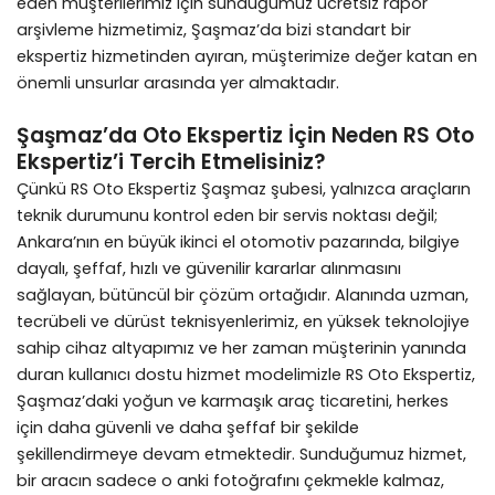
eden müşterilerimiz için sunduğumuz ücretsiz rapor
arşivleme hizmetimiz, Şaşmaz’da bizi standart bir
ekspertiz hizmetinden ayıran, müşterimize değer katan en
önemli unsurlar arasında yer almaktadır.
Şaşmaz’da Oto Ekspertiz İçin Neden RS Oto
Ekspertiz’i Tercih Etmelisiniz?
Çünkü RS Oto Ekspertiz Şaşmaz şubesi, yalnızca araçların
teknik durumunu kontrol eden bir servis noktası değil;
Ankara’nın en büyük ikinci el otomotiv pazarında, bilgiye
dayalı, şeffaf, hızlı ve güvenilir kararlar alınmasını
sağlayan, bütüncül bir çözüm ortağıdır. Alanında uzman,
tecrübeli ve dürüst teknisyenlerimiz, en yüksek teknolojiye
sahip cihaz altyapımız ve her zaman müşterinin yanında
duran kullanıcı dostu hizmet modelimizle RS Oto Ekspertiz,
Şaşmaz’daki yoğun ve karmaşık araç ticaretini, herkes
için daha güvenli ve daha şeffaf bir şekilde
şekillendirmeye devam etmektedir. Sunduğumuz hizmet,
bir aracın sadece o anki fotoğrafını çekmekle kalmaz,