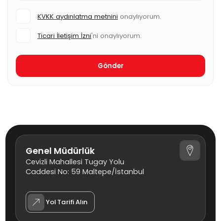
KVKK aydınlatma metnini
onaylıyorum.
Ticari İletişim İzni
'ni onaylıyorum.
Genel Müdürlük
Cevizli Mahallesi Tugay Yolu
Caddesi No: 59 Maltepe/İstanbul
Yol Tarifi Alın