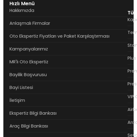
Hızlı Menü
Hakkımızda
Tüm
Kapo
Anlaşmalı Firmalar
Teme
Oto Ekspertiz Fiyatları ve Paket Karşılaştırması
Stan
Kampanyalarımız
Plus
MR'lı Oto Ekspertiz
Prem
Bayilik Başvurusu
Pres
Bayi Listesi
VIP 
İletişim
Airb
Ekspertiz Bilgi Bankası
Arız
Araç Bilgi Bankası
Seya