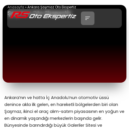
İçeriğe
Anasayfa
»
Ankara Şaşmaz Oto Ekspertiz
atla
Şaşmaz Oto Ekspertiz
Ankara’nın ve hatta İç Anadolu’nun otomotiv üssü
denince akla ilk gelen, en hareketli bölgelerden biri olan
Şaşmaz, ikinci el araç alım-satım piyasasının en yoğun ve
en dinamik yaşandığı merkezlerin başında gelir.
Bünyesinde barındırdığı büyük Galeriler Sitesi ve