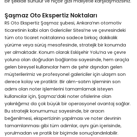
bir şekilde sunulur ve hiçbir gizli maliyetle karşılaşmazsınız.
Şaşmaz Oto Ekspertiz Noktaları
RS Oto Ekspertiz Şaşmaz şubesi, Ankara’nın otomotiv
ticaretinin kalbi olan Galericiler Sitesi’ne ve çevresindeki
tüm oto ticaret noktalarına sadece birkaç dakikalık
yürüme veya sürüş mesafesinde, stratejik bir konumda
yer almaktadır. Konum olarak Eskişehir Yolu’na ve çevre
yoluna olan doğrudan bağlantısı sayesinde, hem araçla
gelen bireysel kullanıcılar hem de şehir dışından gelen
müşterilerimiz ve profesyonel galericiler için ulaşım son
derece kolay ve pratiktir. Bir alım-satım işleminin son
adımı olan noter işlemlerini tamamlamak isteyen
kullanıcılar için, Şaşmaz’daki noter ofislerine olan
yakınlığımız da çok büyük bir operasyonel avantaj sağlar.
Bu stratejik konumumuz sayesinde, bir aracın
beğenilmesi, ekspertizinin yapılması ve noter devrinin
tamamlanması gibi tüm adımlar, aynı gün içerisinde,
yorulmadan ve pratik bir biçimde sonuçlandırılabilir.