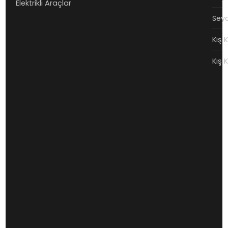
Elektrikli Araçlar
Seya
Kış 
Kış 