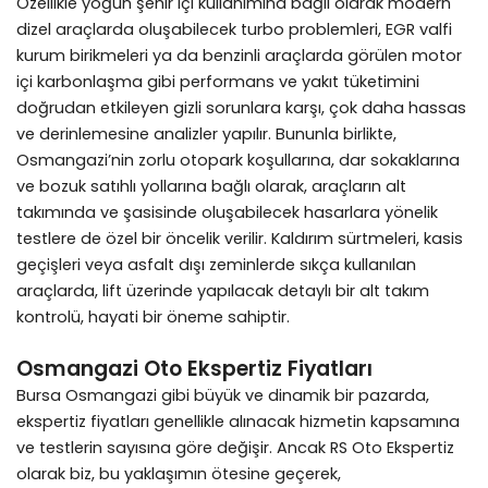
Özellikle yoğun şehir içi kullanımına bağlı olarak modern
dizel araçlarda oluşabilecek turbo problemleri, EGR valfi
kurum birikmeleri ya da benzinli araçlarda görülen motor
içi karbonlaşma gibi performans ve yakıt tüketimini
doğrudan etkileyen gizli sorunlara karşı, çok daha hassas
ve derinlemesine analizler yapılır. Bununla birlikte,
Osmangazi’nin zorlu otopark koşullarına, dar sokaklarına
ve bozuk satıhlı yollarına bağlı olarak, araçların alt
takımında ve şasisinde oluşabilecek hasarlara yönelik
testlere de özel bir öncelik verilir. Kaldırım sürtmeleri, kasis
geçişleri veya asfalt dışı zeminlerde sıkça kullanılan
araçlarda, lift üzerinde yapılacak detaylı bir alt takım
kontrolü, hayati bir öneme sahiptir.
Osmangazi Oto Ekspertiz Fiyatları
Bursa Osmangazi gibi büyük ve dinamik bir pazarda,
ekspertiz fiyatları genellikle alınacak hizmetin kapsamına
ve testlerin sayısına göre değişir. Ancak RS Oto Ekspertiz
olarak biz, bu yaklaşımın ötesine geçerek,