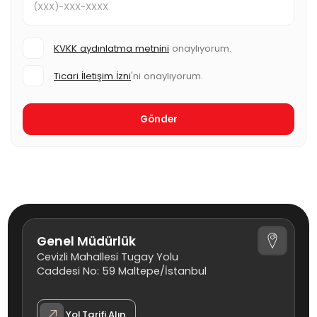
KVKK aydınlatma metnini
onaylıyorum.
Ticari İletişim İzni
'ni onaylıyorum.
Genel Müdürlük
Cevizli Mahallesi Tugay Yolu
Caddesi No: 59 Maltepe/İstanbul
Yol Tarifi Alın