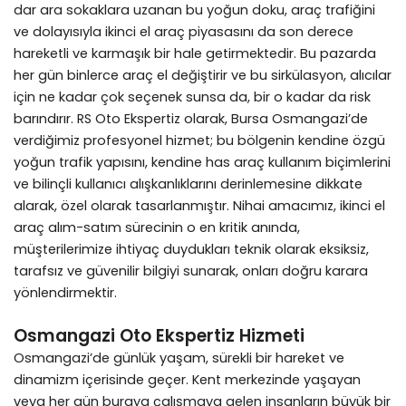
dar ara sokaklara uzanan bu yoğun doku, araç trafiğini
ve dolayısıyla ikinci el araç piyasasını da son derece
hareketli ve karmaşık bir hale getirmektedir. Bu pazarda
her gün binlerce araç el değiştirir ve bu sirkülasyon, alıcılar
için ne kadar çok seçenek sunsa da, bir o kadar da risk
barındırır. RS Oto Ekspertiz olarak, Bursa Osmangazi’de
verdiğimiz profesyonel hizmet; bu bölgenin kendine özgü
yoğun trafik yapısını, kendine has araç kullanım biçimlerini
ve bilinçli kullanıcı alışkanlıklarını derinlemesine dikkate
alarak, özel olarak tasarlanmıştır. Nihai amacımız, ikinci el
araç alım-satım sürecinin o en kritik anında,
müşterilerimize ihtiyaç duydukları teknik olarak eksiksiz,
tarafsız ve güvenilir bilgiyi sunarak, onları doğru karara
yönlendirmektir.
Osmangazi Oto Ekspertiz Hizmeti
Osmangazi’de günlük yaşam, sürekli bir hareket ve
dinamizm içerisinde geçer. Kent merkezinde yaşayan
veya her gün buraya çalışmaya gelen insanların büyük bir