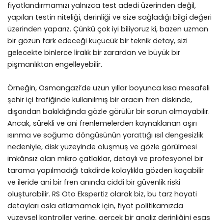
fiyatlandırmamızı yalnızca test adedi üzerinden değil,
yapılan testin niteliği, derinliği ve size sağladığı bilgi değeri
üzerinden yaparız. Çünkü çok iyi biliyoruz ki, bazen uzman
bir gözün fark edeceği küçücük bir teknik detay, sizi
gelecekte binlerce liralık bir zarardan ve büyük bir
pişmanlıktan engelleyebilir.
Örneğin, Osmangazi’de uzun yıllar boyunca kısa mesafeli
şehir içi trafiğinde kullanılmış bir aracın fren diskinde,
dışarıdan bakıldığında gözle görülür bir sorun olmayabilir.
Ancak, sürekli ve ani frenlemelerden kaynaklanan aşırı
ısınma ve soğuma döngüsünün yarattığı ısıl dengesizlik
nedeniyle, disk yüzeyinde oluşmuş ve gözle görülmesi
imkânsız olan mikro çatlaklar, detaylı ve profesyonel bir
tarama yapılmadığı takdirde kolaylıkla gözden kaçabilir
ve ileride ani bir fren anında ciddi bir güvenlik riski
oluşturabilir. RS Oto Ekspertiz olarak biz, bu tarz hayati
detayları asla atlamamak için, fiyat politikamızda
yüzeysel kontroller yerine, gerçek bir analiz derinliğini esas