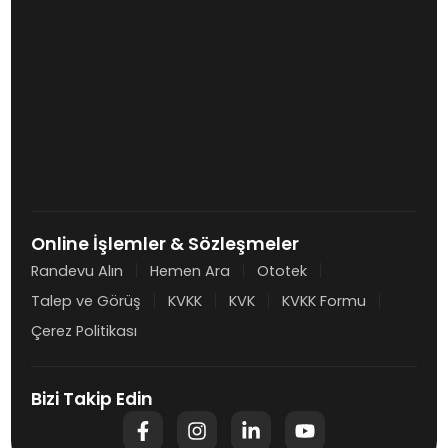
Online İşlemler & Sözleşmeler
Randevu Alın
Hemen Ara
Ototek
Talep ve Görüş
KVKK
KVK
KVKK Formu
Çerez Politikası
Bizi Takip Edin
F
I
L
Y
a
n
i
o