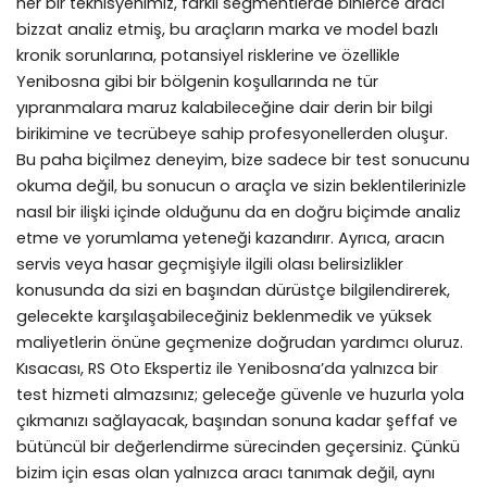
her bir teknisyenimiz, farklı segmentlerde binlerce aracı
bizzat analiz etmiş, bu araçların marka ve model bazlı
kronik sorunlarına, potansiyel risklerine ve özellikle
Yenibosna gibi bir bölgenin koşullarında ne tür
yıpranmalara maruz kalabileceğine dair derin bir bilgi
birikimine ve tecrübeye sahip profesyonellerden oluşur.
Bu paha biçilmez deneyim, bize sadece bir test sonucunu
okuma değil, bu sonucun o araçla ve sizin beklentilerinizle
nasıl bir ilişki içinde olduğunu da en doğru biçimde analiz
etme ve yorumlama yeteneği kazandırır. Ayrıca, aracın
servis veya hasar geçmişiyle ilgili olası belirsizlikler
konusunda da sizi en başından dürüstçe bilgilendirerek,
gelecekte karşılaşabileceğiniz beklenmedik ve yüksek
maliyetlerin önüne geçmenize doğrudan yardımcı oluruz.
Kısacası, RS Oto Ekspertiz ile Yenibosna’da yalnızca bir
test hizmeti almazsınız; geleceğe güvenle ve huzurla yola
çıkmanızı sağlayacak, başından sonuna kadar şeffaf ve
bütüncül bir değerlendirme sürecinden geçersiniz. Çünkü
bizim için esas olan yalnızca aracı tanımak değil, aynı