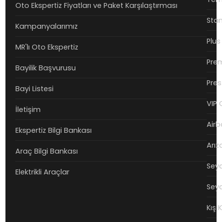
Oto Ekspertiz Fiyatları ve Paket Karşılaştırması
Stan
Kampanyalarımız
Plus
MR'lı Oto Ekspertiz
Prem
Bayilik Başvurusu
Pres
Bayi Listesi
VIP 
İletişim
Airb
Ekspertiz Bilgi Bankası
Arız
Araç Bilgi Bankası
Seya
Elektrikli Araçlar
Seya
Kış 