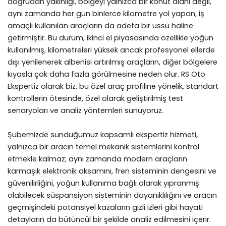
doğrudan yakınlığı, bölgeyi yalnızca bir konut alanı değil,
aynı zamanda her gün binlerce kilometre yol yapan, iş
amaçlı kullanılan araçların da adeta bir üssü haline
getirmiştir. Bu durum, ikinci el piyasasında özellikle yoğun
kullanılmış, kilometreleri yüksek ancak profesyonel ellerde
dışı yenilenerek albenisi artırılmış araçların, diğer bölgelere
kıyasla çok daha fazla görülmesine neden olur. RS Oto
Ekspertiz olarak biz, bu özel araç profiline yönelik, standart
kontrollerin ötesinde, özel olarak geliştirilmiş test
senaryoları ve analiz yöntemleri sunuyoruz.
Şubemizde sunduğumuz kapsamlı ekspertiz hizmeti,
yalnızca bir aracın temel mekanik sistemlerini kontrol
etmekle kalmaz; aynı zamanda modern araçların
karmaşık elektronik aksamını, fren sisteminin dengesini ve
güvenilirliğini, yoğun kullanıma bağlı olarak yıpranmış
olabilecek süspansiyon sisteminin dayanıklılığını ve aracın
geçmişindeki potansiyel kazaların gizli izleri gibi hayati
detayların da bütüncül bir şekilde analiz edilmesini içerir.