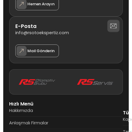
Hemen Arayın
E-Posta
info@rsotoekspertiz.com
Mail Gönderin
Hızlı Menü
Hakkımızda
Tüm
Kapo
Anlaşmalı Firmalar
Teme