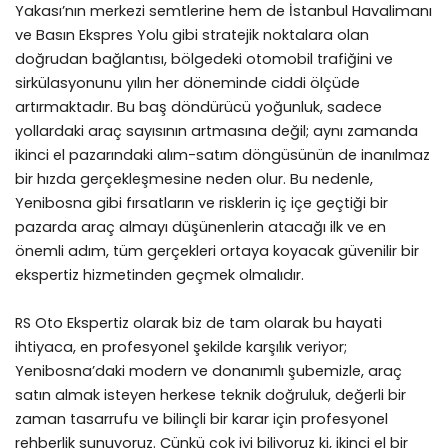
Yakası’nın merkezi semtlerine hem de İstanbul Havalimanı
ve Basın Ekspres Yolu gibi stratejik noktalara olan
doğrudan bağlantısı, bölgedeki otomobil trafiğini ve
sirkülasyonunu yılın her döneminde ciddi ölçüde
artırmaktadır. Bu baş döndürücü yoğunluk, sadece
yollardaki araç sayısının artmasına değil; aynı zamanda
ikinci el pazarındaki alım-satım döngüsünün de inanılmaz
bir hızda gerçekleşmesine neden olur. Bu nedenle,
Yenibosna gibi fırsatların ve risklerin iç içe geçtiği bir
pazarda araç almayı düşünenlerin atacağı ilk ve en
önemli adım, tüm gerçekleri ortaya koyacak güvenilir bir
ekspertiz hizmetinden geçmek olmalıdır.
RS Oto Ekspertiz olarak biz de tam olarak bu hayati
ihtiyaca, en profesyonel şekilde karşılık veriyor;
Yenibosna’daki modern ve donanımlı şubemizle, araç
satın almak isteyen herkese teknik doğruluk, değerli bir
zaman tasarrufu ve bilinçli bir karar için profesyonel
rehberlik sunuyoruz. Çünkü çok iyi biliyoruz ki, ikinci el bir