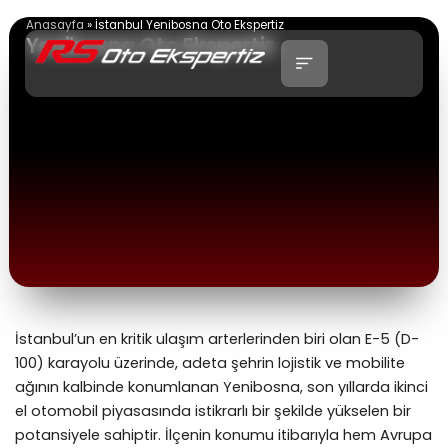
İçeriğe
Anasayfa
»
İstanbul Yenibosna Oto Ekspertiz
atla
Yenibosna Oto Ekspertiz
İstanbul’un en kritik ulaşım arterlerinden biri olan E-5 (D-
100) karayolu üzerinde, adeta şehrin lojistik ve mobilite
ağının kalbinde konumlanan Yenibosna, son yıllarda ikinci
el otomobil piyasasında istikrarlı bir şekilde yükselen bir
potansiyele sahiptir. İlçenin konumu itibarıyla hem Avrupa