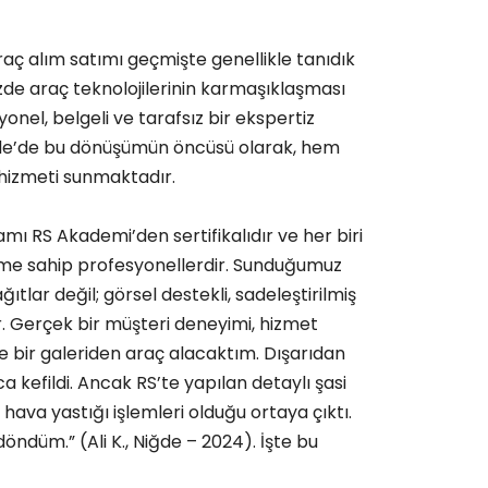
araç alım satımı geçmişte genellikle tanıdık
zde araç teknolojilerinin karmaşıklaşması
onel, belgeli ve tarafsız bir ekspertiz
iğde’de bu dönüşümün öncüsü olarak, hem
i hizmeti sunmaktadır.
 RS Akademi’den sertifikalıdır ve her biri
eyime sahip profesyonellerdir. Sunduğumuz
tlar değil; görsel destekli, sadeleştirilmiş
r. Gerçek bir müşteri deneyimi, hizmet
e bir galeriden araç alacaktım. Dışarıdan
 kefildi. Ancak RS’te yapılan detaylı şasi
 hava yastığı işlemleri olduğu ortaya çıktı.
öndüm.” (Ali K., Niğde – 2024). İşte bu