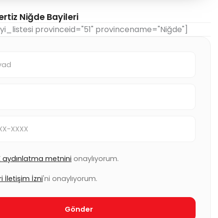
rtiz Niğde Bayileri
i_listesi provinceid="51" provincename="Niğde"]
 aydınlatma metnini
onaylıyorum.
i İletişim İzni
'ni onaylıyorum.