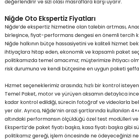
değerlendirir ve sizi olası masraflara karşı uyarır.
Niğde Oto Ekspertiz Fiyatları
Niğde’de ekspertiz hizmetine olan talebin artması, Anad
birleşince, fiyat-performans dengesi en önemli tercih kri
Niğde halkının bütçe hassasiyetini ve kaliteli hizmet bekle
ihtiyaçlara hitap eden, ekonomik ve kapsamlı paket se
politikamızda temel amacımız; müşterimize ihtiyacı olm
risk durumuna ve kendi bütçesine en uygun paketi şeffaf
Hizmet seçeneklerimiz arasında; hızlı bir kontrol isteyen
Temel Paket, motor ve yürüyen aksamın detaylıca incel
kadar kontrol edildiği, sürecin fotoğraf ve videolarla be
yer alır. Ayrıca, Niğde’nin arazi şartlarında kullanılan 4×4
altındaki performansın ölçüldüğü özel test modülleri v
Ekspertiz’de paket fiyatı başka, kasa fiyatı başka gibi sü
politikamız gereği, işlem öncesinde ne ödeyeceğinizi net 