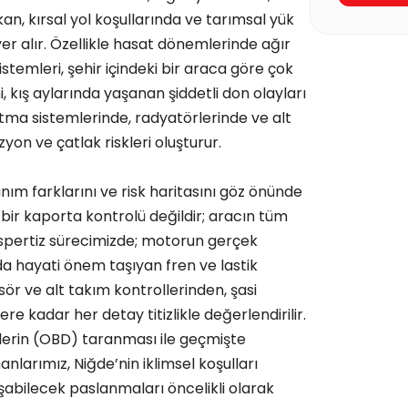
an, kırsal yol koşullarında ve tarımsal yük
yer alır. Özellikle hasat dönemlerinde ağır
istemleri, şehir içindeki bir araca göre çok
i, kış aylarında yaşanan şiddetli don olayları
tma sistemlerinde, radyatörlerinde ve alt
on ve çatlak riskleri oluşturur.
nım farklarını ve risk haritasını göz önünde
ir kaporta kontrolü değildir; aracın tüm
Ekspertiz sürecimizde; motorun gerçek
da hayati önem taşıyan fren ve lastik
sör ve alt takım kontrollerinden, şasi
ere kadar her detay titizlikle değerlendirilir.
mlerin (OBD) taranması ile geçmişte
nlarımız, Niğde’nin iklimsel koşulları
abilecek paslanmaları öncelikli olarak