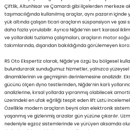
Çiftlik, Altunhisar ve Çamardı gibi ilçelerden merkeze ak
taşımacılığında kullanılmış araçlar, aynı pazarın içinde 
yük altında çalışan ticari araçların süspansiyon ve şasi s
daha fazla yorulabilir. Ayrıca Niğde’nin sert karasal iklim
ve yollardaki tuzlama çalışmaları, araçların motor soğu
takımlarında, dışarıdan bakıldığında görülemeyen korozy
RS Oto Ekspertiz olarak, Niğde’ye özgü bu bölgesel kulla
bulundurarak sunduğumuz hizmetler, yalnızca yüzeysel b
dinamiklerinin ve geçmişinin derinlemesine analizidir. 
gücünü ölçen dyno testlerinden, Niğde’nin karlı yolların
analizlerine, kırsal yollarda yıpranmış olabilecek amorti
üzerindeki en ufak eğriliği tespit eden lift üstü incelemel
Özellikle modern araçların beyni olan elektronik siste
yaşanmış ve gizlenmiş arızalar gün yüzüne çıkarılır. Uzma
nedeniyle egzoz sistemlerinde ve yürüyen aksamda oluş