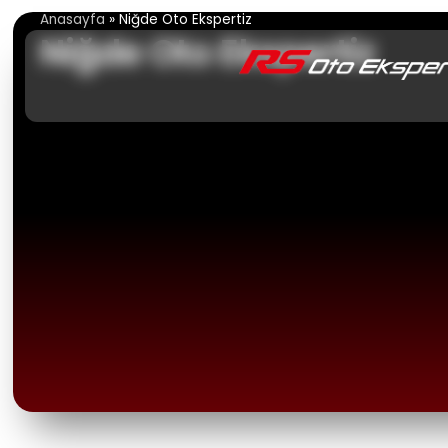
İçeriğe
Anasayfa
»
Niğde Oto Ekspertiz
atla
Niğde Oto Ekspertiz