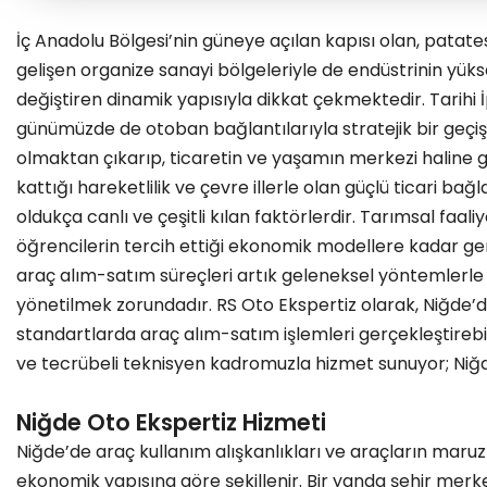
İç Anadolu Bölgesi’nin güneye açılan kapısı olan, patates
gelişen organize sanayi bölgeleriyle de endüstrinin yüks
değiştiren dinamik yapısıyla dikkat çekmektedir. Tarih
günümüzde de otoban bağlantılarıyla stratejik bir geçiş
olmaktan çıkarıp, ticaretin ve yaşamın merkezi haline g
kattığı hareketlilik ve çevre illerle olan güçlü ticari bağl
oldukça canlı ve çeşitli kılan faktörlerdir. Tarımsal faali
öğrencilerin tercih ettiği ekonomik modellere kadar ge
araç alım-satım süreçleri artık geleneksel yöntemlerle d
yönetilmek zorundadır. RS Oto Ekspertiz olarak, Niğde’de
standartlarda araç alım-satım işlemleri gerçekleştirebilm
ve tecrübeli teknisyen kadromuzla hizmet sunuyor; Niğd
Niğde Oto Ekspertiz Hizmeti
Niğde’de araç kullanım alışkanlıkları ve araçların maruz 
ekonomik yapısına göre şekillenir. Bir yanda şehir merke