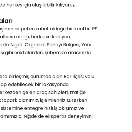
herkes için ulaşılabilir kılıyoruz.
aları
laşımın nispeten rahat olduğu bir kenttir. RS
albinin attığı, herkesin kolayca
likle Niğde Organize Sanayi Bölgesi, Yeni
gesi gibi noktalardan, şubemize aracınızla
eta birleşmiş durumda olan Bor ilçesi yolu
itap edebilecek bir lokasyonda
rkezden gelen araç sahipleri, trafiğe
otopark alanımız, işlemleriniz sürerken
istemine entegre hızlı iş akışımız ve
amımızla, Niğde’de ekspertiz deneyimini