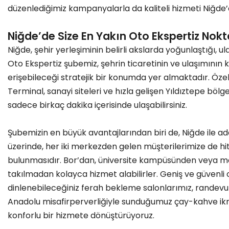
düzenlediğimiz kampanyalarla da kaliteli hizmeti Niğde’de 
Niğde’de Size En Yakın Oto Ekspertiz Nokt
Niğde, şehir yerleşiminin belirli akslarda yoğunlaştığı, u
Oto Ekspertiz şubemiz, şehrin ticaretinin ve ulaşımının k
erişebileceği stratejik bir konumda yer almaktadır. Özel
Terminal, sanayi siteleri ve hızla gelişen Yıldıztepe böl
sadece birkaç dakika içerisinde ulaşabilirsiniz.
Şubemizin en büyük avantajlarından biri de, Niğde ile ad
üzerinde, her iki merkezden gelen müşterilerimize de h
bulunmasıdır. Bor’dan, üniversite kampüsünden veya me
takılmadan kolayca hizmet alabilirler. Geniş ve güvenli 
dinlenebileceğiniz ferah bekleme salonlarımız, randevu s
Anadolu misafirperverliğiyle sunduğumuz çay-kahve ikr
konforlu bir hizmete dönüştürüyoruz.