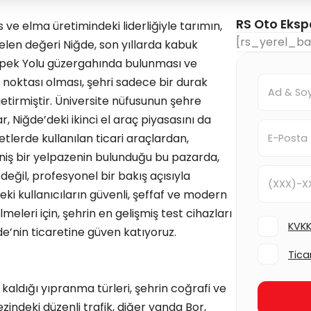
RS Oto Ekspe
 ve elma üretimindeki liderliğiyle tarımın,
[rs_yerel_bay
elen değeri Niğde, son yıllarda kabuk
i İpek Yolu güzergahında bulunması ve
 noktası olması, şehri sadece bir durak
etirmiştir. Üniversite nüfusunun şehre
ar, Niğde’deki ikinci el araç piyasasını da
yetlerde kullanılan ticari araçlardan,
niş bir yelpazenin bulunduğu bu pazarda,
eğil, profesyonel bir bakış açısıyla
ki kullanıcıların güvenli, şeffaf ve modern
eleri için, şehrin en gelişmiş test cihazları
KVKK
e’nin ticaretine güven katıyoruz.
Ticar
kaldığı yıpranma türleri, şehrin coğrafi ve
zindeki düzenli trafik, diğer yanda Bor,