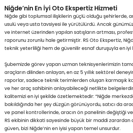
Niğde’nin En İyi Oto Ekspertiz Hizmeti
Niğde gibi toplumsal ilişkilerin güçlü olduğu şehirlerde, 
usulü veya usta tavsiyesi ile yürütülürdü. Ancak günümü
ve internet üzerinden yapılan satışların artması, profesy
raporunu zorunlu hale getirmiştir. RS Oto Ekspertiz, N
teknik yeterliliği hem de güvenilir esnaf duruşuyla en iy
Şubemizde görev yapan uzman teknisyenlerimizin tamamı
araçların dilinden anlayan, en az 5 yıllık sektörel den
raporlar, sadece teknik terimlerden oluşan karmaşık kağı
ve her araç sahibinin anlayabileceği netlikte belgelerdi
kalitemizi en iyi şekilde özetlemektedir: “Niğde merkezd
bakıldığında her şey düzgün görünüyordu, satıcı da araca
ve panel kontrollerinde, aracın ön panelinin değiştiği ve
RS ekibinin dikkati sayesinde büyük bir maddi zarardan d
güven, bizi Niğde’nin en iyisi yapan temel unsurdur.