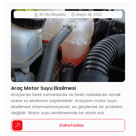
RS Oto Ekspertiz
Mayıs 28, 2023
Araç Motor Suyu Eksilmesi
Araçlarda farklı zamanlarda ve farklı noktalarda olmak
üzere su eksilmesi yaşanılabilir. Araçların motor suyu
eksiltmesi önemsenmeyecek, es geçilecek bir problem
değildir. Motor suyu eksilmesinde bir sızıntı söz
konusudur. Bu sızıntı; radyatörde çatlak, delik, kırılma,
aşınma gibi hasarlar dolayısıyla gerçekleşebilir. Araç
Daha Fazlası
Motor Suyu Eksilmesinin Nedenleri Araçta oluşan sızıntı,