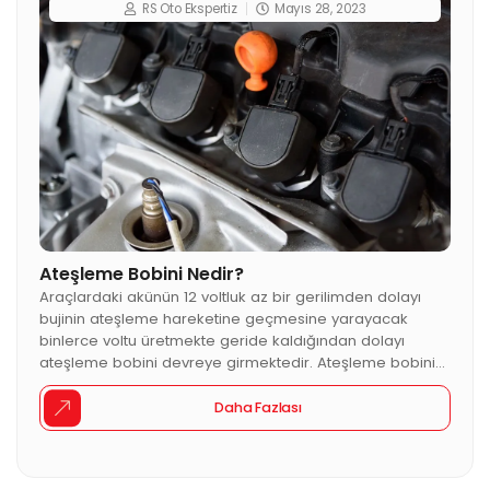
RS Oto Ekspertiz
Mayıs 28, 2023
Ateşleme Bobini Nedir?
Araçlardaki akünün 12 voltluk az bir gerilimden dolayı
bujinin ateşleme hareketine geçmesine yarayacak
binlerce voltu üretmekte geride kaldığından dolayı
ateşleme bobini devreye girmektedir. Ateşleme bobini
ise 12 volt elektriği 30 bin volt değerine kadar
ulaştırmaktadır. Ateşleme bobinin yapısı 3 temelden
Daha Fazlası
oluşmaktadır. Birincil sargı olarak 200 veya 300
birbirinden izole kalın bakır telden oluşmaktadır. İkincil
sargı […]