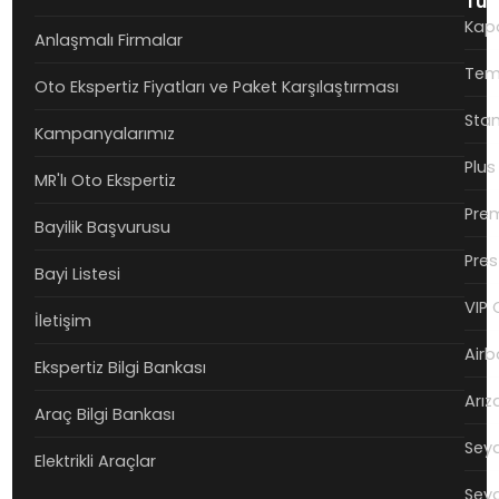
Tüm
Kapo
Anlaşmalı Firmalar
Teme
Oto Ekspertiz Fiyatları ve Paket Karşılaştırması
Stan
Kampanyalarımız
Plus
MR'lı Oto Ekspertiz
Prem
Bayilik Başvurusu
Pres
Bayi Listesi
VIP 
İletişim
Airb
Ekspertiz Bilgi Bankası
Arız
Araç Bilgi Bankası
Seya
Elektrikli Araçlar
Seya