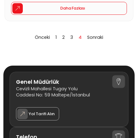
aksamındaki kronik sorunları veya geçmişteki teknik
ihmalleri görmenizi engelleyebilir. Bu noktada araç
Daha Fazlası
muayene kayıtları, otomobilin periyodik olarak girdiği
‘sağlık taramalarının’ dökümünü sunarak, satıcının
beyanlarını objektif verilerle test etmenize olanak tanır.
[…]
Önceki
1
2
3
4
Sonraki
Genel Müdürlük
Cevizli Mahallesi Tugay Yolu
Caddesi No: 59 Maltepe/İstanbul
Yol Tarifi Alın
Telefon