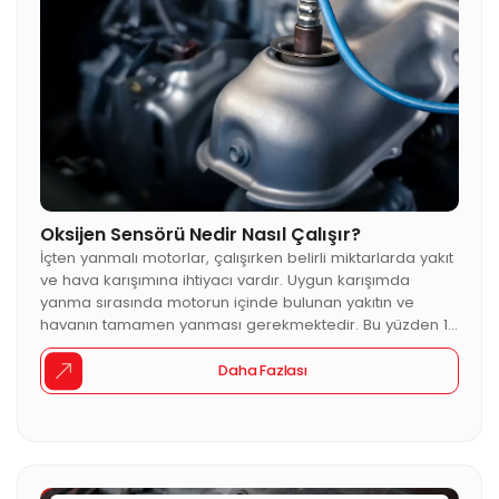
Oksijen Sensörü Nedir Nasıl Çalışır?
İçten yanmalı motorlar, çalışırken belirli miktarlarda yakıt
ve hava karışımına ihtiyacı vardır. Uygun karışımda
yanma sırasında motorun içinde bulunan yakıtın ve
havanın tamamen yanması gerekmektedir. Bu yüzden 1
gram yakıtın yanması sırasında.14.7 gramlık hava ihtiyacı
bulunmaktadır. Bahsedilen oranı yakalamak kolay
Daha Fazlası
olmaması sebebiyle işlem sırasında belli miktarda yakıt
ya da hava yanmadan kalmaktadır. Tam bu esnada […]