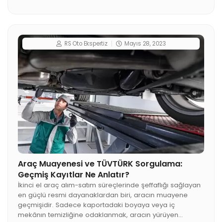
çoğunlukla üst kapak contası veya radyatörde
gerçekleşir. […]
RS Oto Ekspertiz
Mayıs 28, 2023
Araç Muayenesi ve TÜVTÜRK Sorgulama:
Geçmiş Kayıtlar Ne Anlatır?
İkinci el araç alım-satım süreçlerinde şeffaflığı sağlayan
en güçlü resmi dayanaklardan biri, aracın muayene
geçmişidir. Sadece kaportadaki boyaya veya iç
mekânın temizliğine odaklanmak, aracın yürüyen